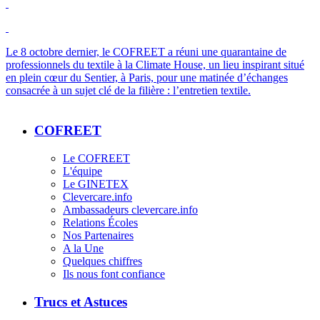
Le 8 octobre dernier, le
COFREET
a réuni une quarantaine de
professionnels du textile à la
Climate
House, un lieu inspirant situé
en plein cœur du Sentier, à Paris, pour une matinée d’échanges
consacrée à un sujet clé de la filière : l’entretien textile.
COFREET
Le COFREET
L'équipe
Le GINETEX
Clevercare.info
Ambassadeurs clevercare.info
Relations Écoles
Nos Partenaires
A la Une
Quelques chiffres
Ils nous font confiance
Trucs et Astuces