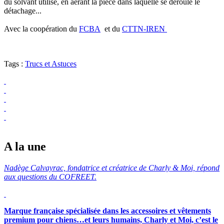
du solvant utilisé, en aérant la pièce dans laquelle se déroule le
détachage...
Avec la coopération du
FCBA
et du
CTTN-IREN
Tags :
Trucs et Astuces
A la une
Nadège Calvayrac, fondatrice et créatrice de Charly & Moi, répond
aux questions du COFREET.
Marque française spécialisée dans les accessoires et vêtements
premium pour chiens…et leurs humains, Charly et Moi, c’est le