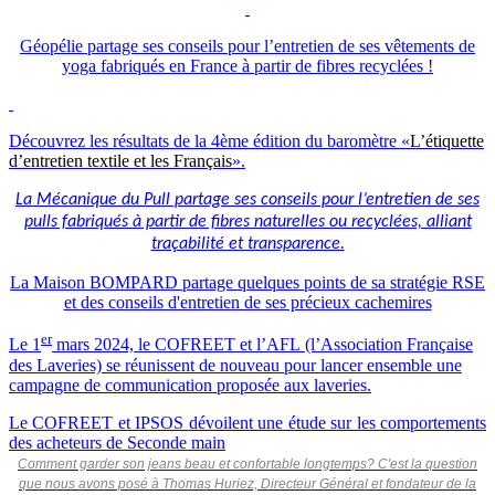
Géopélie partage ses conseils pour l’entretien de ses vêtements de
yoga fabriqués en France à partir de fibres recyclées !
Découvrez les résultats de la 4ème édition du baromètre «
L’étiquette
d’entretien textile et les Français
».
La Mécanique du Pull partage ses conseils pour l’entretien de ses
pulls fabriqués à partir de fibres naturelles ou recyclées, alliant
traçabilité et transparence.
La Maison BOMPARD partage quelques points de sa stratégie RSE
et des conseils d'entretien de ses précieux cachemires
er
Le 1
mars 2024, le COFREET et l’AFL (l’Association Française
des Laveries) se réunissent de nouveau pour lancer ensemble une
campagne de communication proposée aux laveries.
Le COFREET et IPSOS dévoilent une étude sur les comportements
des acheteurs de Seconde main
Comment garder son jeans beau et confortable longtemps? C'est la question
que nous avons posé à Thomas Huriez, Directeur Général et fondateur de la