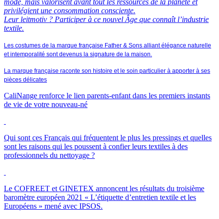
mode, mais valorisent avant tout les ressources de la planète et
privilégient une consommation consciente.
Leur leitmotiv ? Participer à ce nouvel Âge que connaît l’industrie
textile.
Les costumes de la marque française Father & Sons alliant élégance naturelle
et intemporalité sont devenus la signature de la maison.
La marque française raconte son histoire et le soin particulier à apporter à ses
pièces délicates
CaliNange renforce le lien parents-enfant dans les premiers instants
de vie de votre nouveau-né
Qui sont ces Français qui fréquentent le plus les pressings et quelles
sont les raisons qui les poussent à confier leurs textiles à des
professionnels du nettoyage ?
Le
COFREET
et
GINETEX
annoncent les résultats du troisième
baromètre européen 2021 « L’étiquette d’entretien textile et les
Européens » mené avec
IPSOS
.