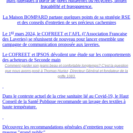
pulls fabriqués à partir de fibres naturelles ou recyclées, alliant
traçabilité et transparence.
La Maison BOMPARD partage quelques points de sa stratégie RSE
et des conseils d'entretien de ses précieux cachemires
er
Le 1
mars 2024, le COFREET et l’AFL (l’Association Française
des Laveries) se réunissent de nouveau pour lancer ensemble une
campagne de communication proposée aux laveries.
Le COFREET et IPSOS dévoilent une étude sur les comportements
des acheteurs de Seconde main
Comment garder son jeans beau et confortable longtemps? C'est la question
que nous avons posé à Thomas Huriez, Directeur Général et fondateur de la
griffe 1083.
Dans le contexte actuel de la crise sanitaire lié au Covid-19, le Haut
Conseil de la Santé Publique recommande un lavage des textiles à
haute température.
Découvrez les recommandations générales d’entretien pour votre
masque "grand public".