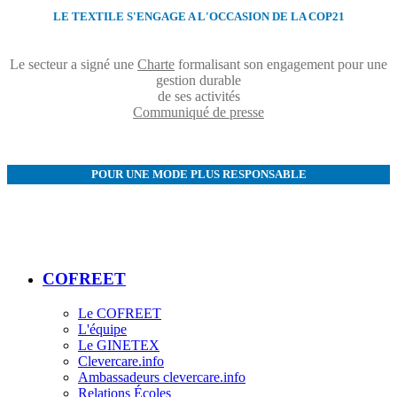
LE TEXTILE S'ENGAGE A L'OCCASION DE LA COP21
Le secteur a signé une
Charte
formalisant son engagement pour une
gestion durable
de ses activités
Communiqué de presse
POUR UNE MODE PLUS RESPONSABLE
COFREET
Le COFREET
L'équipe
Le GINETEX
Clevercare.info
Ambassadeurs clevercare.info
Relations Écoles