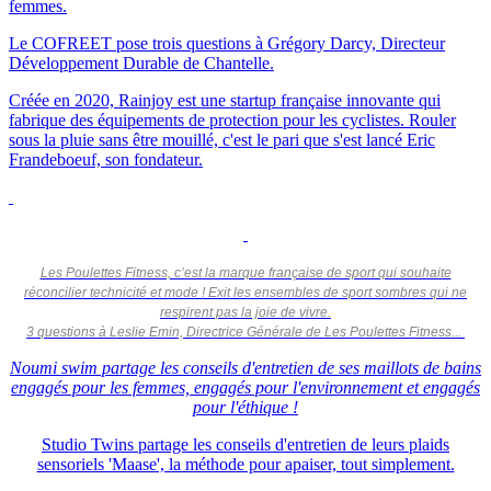
femmes.
Le COFREET pose trois questions à Grégory Darcy, Directeur
Développement Durable de Chantelle.
Créée en 2020, Rainjoy est une startup française innovante qui
fabrique des équipements de protection pour les cyclistes. Rouler
sous la pluie sans être mouillé, c'est le pari que s'est lancé Eric
Frandeboeuf, son fondateur.
Les Poulettes Fitness, c’est la marque française de sport qui souhaite
réconcilier technicité et mode ! Exit les ensembles de sport sombres qui ne
respirent pas la joie de vivre.
3 questions à Leslie Emin, Directrice Générale de Les Poulettes Fitness...
Noumi swim partage les conseils d'entretien de ses maillots de bains
engagés pour les femmes, engagés pour l'environnement et engagés
pour l'éthique !
Studio Twins partage les conseils d'entretien de leurs plaids
sensoriels 'Maase', la méthode pour apaiser, tout simplement.