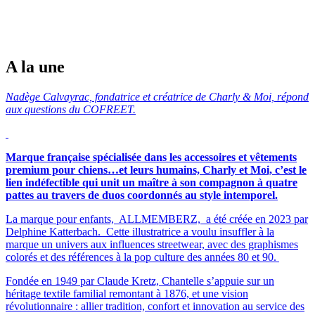
A la une
Nadège Calvayrac, fondatrice et créatrice de Charly & Moi, répond
aux questions du COFREET.
Marque française spécialisée dans les accessoires et vêtements
premium pour chiens…et leurs humains, Charly et Moi, c’est le
lien indéfectible qui unit un maître à son compagnon à quatre
pattes au travers de duos coordonnés au style intemporel.
La marque pour enfants, ALLMEMBERZ, a été créée en 2023 par
Delphine Katterbach. Cette illustratrice a voulu insuffler à la
marque un univers aux influences streetwear, avec des graphismes
colorés et des références à la pop culture des années 80 et 90.
Fondée en 1949 par Claude Kretz, Chantelle s’appuie sur un
héritage textile familial remontant à 1876, et une vision
révolutionnaire : allier tradition, confort et innovation au service des