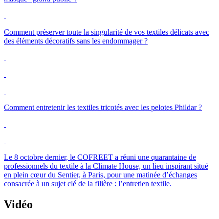
Comment préserver toute la singularité de vos textiles délicats avec
des éléments décoratifs sans les endommager ?
Comment entretenir les textiles tricotés avec les pelotes Phildar ?
Le 8 octobre dernier, le
COFREET
a réuni une quarantaine de
professionnels du textile à la
Climate
House, un lieu inspirant situé
en plein cœur du Sentier, à Paris, pour une matinée d’échanges
consacrée à un sujet clé de la filière : l’entretien textile.
Vidéo