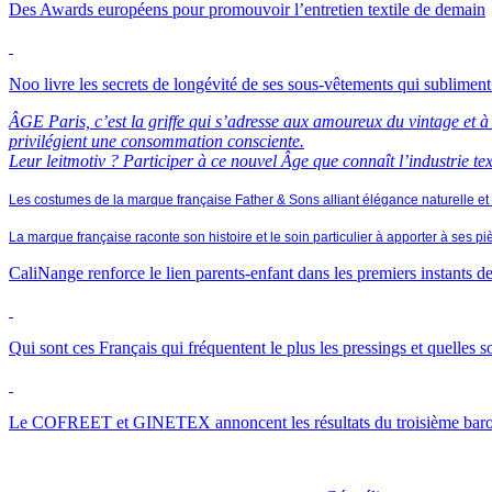
Des Awards européens pour promouvoir l’entretien textile de demain
Noo livre les secrets de longévité de ses sous-vêtements qui sublimen
ÂGE Paris, c’est la griffe qui s’adresse aux amoureux du vintage et à 
privilégient une consommation consciente.
Leur leitmotiv ? Participer à ce nouvel Âge que connaît l’industrie text
Les costumes de la marque française Father & Sons alliant élégance naturelle et 
La marque française raconte son histoire et le soin particulier à apporter à ses pi
CaliNange renforce le lien parents-enfant dans les premiers instants d
Qui sont ces Français qui fréquentent le plus les pressings et quelles s
Le
COFREET
et
GINETEX
annoncent les résultats du troisième ba