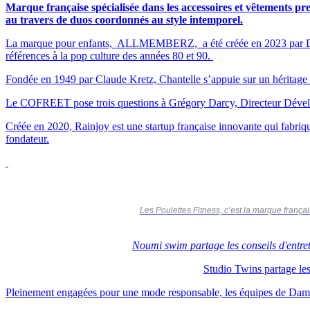
Marque française spécialisée dans les accessoires et vêtements p
au travers de duos coordonnés au style intemporel.
La marque pour enfants, ALLMEMBERZ, a été créée en 2023 par Delphin
références à la pop culture des années 80 et 90.
Fondée en 1949 par Claude Kretz, Chantelle s’appuie sur un héritage tex
Le COFREET pose trois questions à Grégory Darcy, Directeur Dével
Créée en 2020, Rainjoy est une startup française innovante qui fabrique
fondateur.
Les Poulettes Fitness, c’est la marque françai
Noumi swim partage les conseils d'entret
Studio Twins partage les 
Pleinement engagées pour une mode responsable, les équipes de Damart