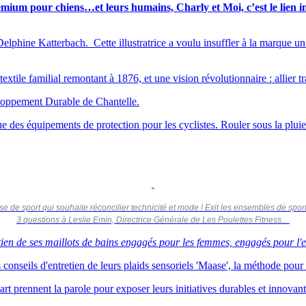
remium pour chiens…et leurs humains, Charly et Moi, c’est le lien 
e Katterbach. Cette illustratrice a voulu insuffler à la marque un un
tile familial remontant à 1876, et une vision révolutionnaire : allier t
oppement Durable de Chantelle.
 des équipements de protection pour les cyclistes. Rouler sous la pluie s
se de sport qui souhaite réconcilier technicité et mode ! Exit les ensembles de sport
3 questions à Leslie Emin, Directrice Générale de Les Poulettes Fitness...
ien de ses maillots de bains engagés pour les femmes, engagés pour l'
conseils d'entretien de leurs plaids sensoriels 'Maase', la méthode pour
 prennent la parole pour exposer leurs initiatives durables et innovan