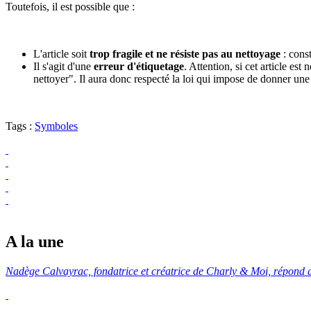
Toutefois, il est possible que :
L'article soit
trop fragile et ne résiste pas au nettoyage
: const
Il s'agit d'une
erreur d'étiquetage
. Attention, si cet article es
nettoyer". Il aura donc respecté la loi qui impose de donner un
Tags :
Symboles
A la une
Nadège Calvayrac, fondatrice et créatrice de Charly & Moi, répon