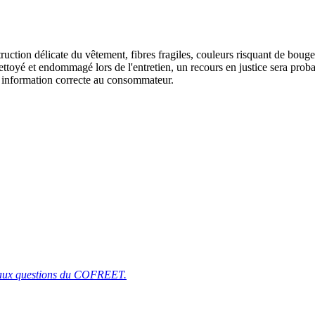
ruction délicate du vêtement, fibres fragiles, couleurs risquant de bouger
t nettoyé et endommagé lors de l'entretien, un recours en justice sera prob
e information correcte au consommateur.
d aux questions du COFREET.