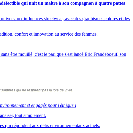
indéfectible qui unit un maître à son compagnon à quatre pattes
ivers aux influences streetwear, avec des graphismes colorés et des
radition, confort et innovation au service des femmes.
ans être mouillé, c'est le pari que s'est lancé Eric Frandeboeuf, son
 sombres qui ne respirent pas la joie de vivre.
environnement et engagés pour l'éthique !
 apaiser, tout simplement.
tes qui répondent aux défis environnementaux actuels.