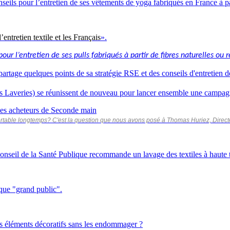
seils pour l’entretien de ses vêtements de yoga fabriqués en France à par
’entretien textile et les Français
».
r l’entretien de ses pulls fabriqués à partir de fibres naturelles ou re
e quelques points de sa stratégie RSE et des conseils d'entretien d
 Laveries) se réunissent de nouveau pour lancer ensemble une campag
es acheteurs de Seconde main
able longtemps? C'est la question que nous avons posé à Thomas Huriez, Directeu
 Conseil de la Santé Publique recommande un lavage des textiles à haute
que "grand public".
des éléments décoratifs sans les endommager ?