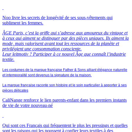
Noo livre les secrets de longévité de ses sous-vêtements qui
subliment les femmes.
ÂGE Paris, c’est la griffe qui s’adresse aux amoureux du vintage et
à ceux qui aiment se distinguer par des pièces uniques. Ils aiment la
mode, mais valorisent avant tout les ressources de la planète et
privilégient une consommation consciente.
Leur leitmotiv ? Participer à ce nouvel Âge que connaît l’industrie
textile.
Les costumes de la marque française Father & Sons alliant élégance naturelle
et intemporalité sont devenus la signature de la maison.
La marque française raconte son histoire et le soin particulier à apporter à ses
pièces délicates
CaliNange renforce le lien parents-enfant dans les premiers instants
de vie de votre nouveau-né
Qui sont ces Français qui fréquentent le plus les pressings et quelles
sont les raisons qui les poussent à confier leurs textiles à des