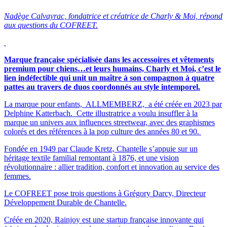
Nadège Calvayrac, fondatrice et créatrice de Charly & Moi, répond
aux questions du COFREET.
Marque française spécialisée dans les accessoires et vêtements
premium pour chiens…et leurs humains, Charly et Moi, c’est le
lien indéfectible qui unit un maître à son compagnon à quatre
pattes au travers de duos coordonnés au style intemporel.
La marque pour enfants, ALLMEMBERZ, a été créée en 2023 par
Delphine Katterbach. Cette illustratrice a voulu insuffler à la
marque un univers aux influences streetwear, avec des graphismes
colorés et des références à la pop culture des années 80 et 90.
Fondée en 1949 par Claude Kretz, Chantelle s’appuie sur un
héritage textile familial remontant à 1876, et une vision
révolutionnaire : allier tradition, confort et innovation au service des
femmes.
Le COFREET pose trois questions à Grégory Darcy, Directeur
Développement Durable de Chantelle.
Créée en 2020, Rainjoy est une startup française innovante qui