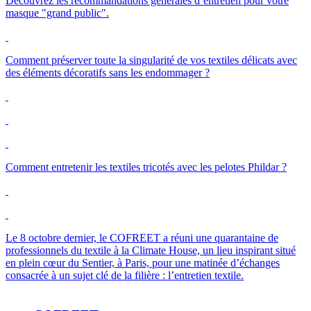
Découvrez les recommandations générales d’entretien pour votre
masque "grand public".
Comment préserver toute la singularité de vos textiles délicats avec
des éléments décoratifs sans les endommager ?
Comment entretenir les textiles tricotés avec les pelotes Phildar ?
Le 8 octobre dernier, le
COFREET
a réuni une quarantaine de
professionnels du textile à la
Climate
House, un lieu inspirant situé
en plein cœur du Sentier, à Paris, pour une matinée d’échanges
consacrée à un sujet clé de la filière : l’entretien textile.