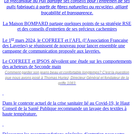
La Mécanique du Pull partage ses conseils pour l’entretien de ses
pulls fabriqués à partir de fibres naturelles ou recyclées, alliant
traçabilité et transparence.
La Maison BOMPARD partage quelques points de sa stratégie RSE
et des conseils d'entretien de ses précieux cachemires
er
Le 1
mars 2024, le COFREET et l’AFL (l’Association Française
des Laveries) se réunissent de nouveau pour lancer ensemble une
campagne de communication proposée aux laveries.
Le COFREET et IPSOS dévoilent une étude sur les comportements
des acheteurs de Seconde main
Comment garder son jeans beau et confortable longtemps? C'est la question
que nous avons posé à Thomas Huriez, Directeur Général et fondateur de la
griffe 1083.
Dans le contexte actuel de la crise sanitaire lié au Covid-19, le Haut
Conseil de la Santé Publique recommande un lavage des textiles à
haute température.