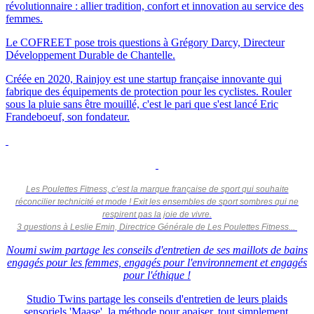
révolutionnaire : allier tradition, confort et innovation au service des
femmes.
Le COFREET pose trois questions à Grégory Darcy, Directeur
Développement Durable de Chantelle.
Créée en 2020, Rainjoy est une startup française innovante qui
fabrique des équipements de protection pour les cyclistes. Rouler
sous la pluie sans être mouillé, c'est le pari que s'est lancé Eric
Frandeboeuf, son fondateur.
Les Poulettes Fitness, c’est la marque française de sport qui souhaite
réconcilier technicité et mode ! Exit les ensembles de sport sombres qui ne
respirent pas la joie de vivre.
3 questions à Leslie Emin, Directrice Générale de Les Poulettes Fitness...
Noumi swim partage les conseils d'entretien de ses maillots de bains
engagés pour les femmes, engagés pour l'environnement et engagés
pour l'éthique !
Studio Twins partage les conseils d'entretien de leurs plaids
sensoriels 'Maase', la méthode pour apaiser, tout simplement.