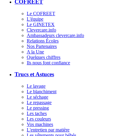
COFREET
Le COFREET
L'équipe
Le GINETEX
Clevercare.info
Ambassadeurs clevercare.info
Relations Écoles
Nos Partenaires
A la Une
Quelques chiffres
Ils nous font confiance
Trucs et Astuces
Le lavage
Le blanchiment
Le séchage
Le repassage
Le pressing
Les taches
Les couleurs
Vos machines
L'entretien par matière
Les vêtements pour bébés