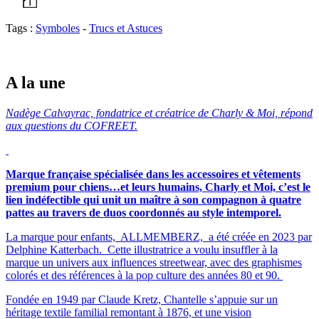
Tags :
Symboles
-
Trucs et Astuces
A la une
Nadège Calvayrac, fondatrice et créatrice de Charly & Moi, répond
aux questions du COFREET.
Marque française spécialisée dans les accessoires et vêtements
premium pour chiens…et leurs humains, Charly et Moi, c’est le
lien indéfectible qui unit un maître à son compagnon à quatre
pattes au travers de duos coordonnés au style intemporel.
La marque pour enfants, ALLMEMBERZ, a été créée en 2023 par
Delphine Katterbach. Cette illustratrice a voulu insuffler à la
marque un univers aux influences streetwear, avec des graphismes
colorés et des références à la pop culture des années 80 et 90.
Fondée en 1949 par Claude Kretz, Chantelle s’appuie sur un
héritage textile familial remontant à 1876, et une vision