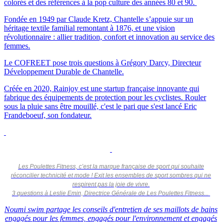
colorés et des références à la pop culture des années 80 et 90.
Fondée en 1949 par Claude Kretz, Chantelle s’appuie sur un
héritage textile familial remontant à 1876, et une vision
révolutionnaire : allier tradition, confort et innovation au service des
femmes.
Le COFREET pose trois questions à Grégory Darcy, Directeur
Développement Durable de Chantelle.
Créée en 2020, Rainjoy est une startup française innovante qui
fabrique des équipements de protection pour les cyclistes. Rouler
sous la pluie sans être mouillé, c'est le pari que s'est lancé Eric
Frandeboeuf, son fondateur.
Les Poulettes Fitness, c’est la marque française de sport qui souhaite
réconcilier technicité et mode ! Exit les ensembles de sport sombres qui ne
respirent pas la joie de vivre.
3 questions à Leslie Emin, Directrice Générale de Les Poulettes Fitness...
Noumi swim partage les conseils d'entretien de ses maillots de bains
engagés pour les femmes, engagés pour l'environnement et engagés