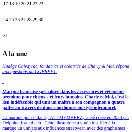
17
18
19
20
21
22
23
24
25
26
27
28
29
30
31
A la une
Nadège Calvayrac, fondatrice et créatrice de Charly & Moi, répond
aux questions du COFREET.
Marque française spécialisée dans les accessoires et vêtements
premium pour chiens…et leurs humains, Charly et Moi, c’est le
lien indéfectible qui unit un maître à son compagnon à quatre
pattes au travers de duos coordonnés au style intemporel.
La marque pour enfants, ALLMEMBERZ, a été créée en 2023 par
Delphine Katterbach. Cette illustratrice a voulu insuffler à la
marque un univers aux influences streetwear, avec des graphismes