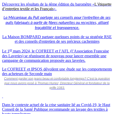
Découvrez les résultats de la 4ème édition du baromètre «
L’étiquette
d’entretien textile et les Français
».
La Mécanique du Pull partage ses conseils pour l’entretien de ses
pulls fabriqués à partir de fibres naturelles ou recyclées, alliant
traçabilité et transparence.
La Maison BOMPARD partage quelques points de sa stratégie RSE
et des conseils d'entretien de ses précieux cachemires
er
Le 1
mars 2024, le COFREET et l’AFL (l’Association Française
des Laveries) se réunissent de nouveau pour lancer ensemble une
campagne de communication proposée aux laveries.
Le COFREET et IPSOS dévoilent une étude sur les comportements
des acheteurs de Seconde main
Comment garder son jeans beau et confortable longtemps? C'est la question
que nous avons posé à Thomas Huriez, Directeur Général et fondateur de la
griffe 1083.
Dans le contexte actuel de la crise sanitaire lié au Covid-19, le Haut
Conseil de la Santé Publique recommande un lavage des textiles à
haute température.