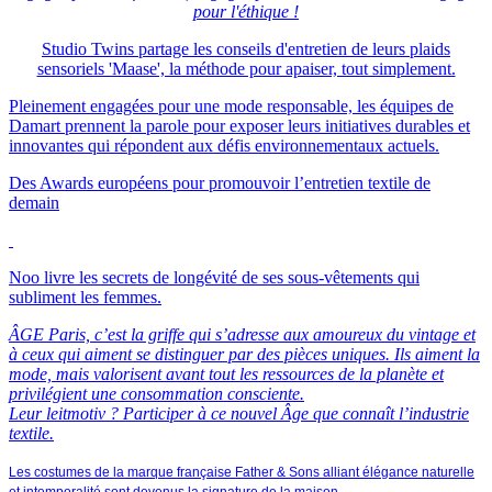
pour l'éthique !
Studio Twins partage les conseils d'entretien de leurs plaids
sensoriels 'Maase', la méthode pour apaiser, tout simplement.
Pleinement engagées pour une mode responsable, les équipes de
Damart prennent la parole pour exposer leurs initiatives durables et
innovantes qui répondent aux défis environnementaux actuels.
Des Awards européens pour promouvoir l’entretien textile de
demain
Noo livre les secrets de longévité de ses sous-vêtements qui
subliment les femmes.
ÂGE Paris, c’est la griffe qui s’adresse aux amoureux du vintage et
à ceux qui aiment se distinguer par des pièces uniques. Ils aiment la
mode, mais valorisent avant tout les ressources de la planète et
privilégient une consommation consciente.
Leur leitmotiv ? Participer à ce nouvel Âge que connaît l’industrie
textile.
Les costumes de la marque française Father & Sons alliant élégance naturelle